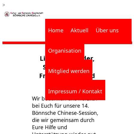
>
Home
Aktuell
Über uns
Organisation
Liebe Mitglieder,
Sponsoren und
Mitglied werden
Freundinnen und
Freunde!
Impressum / Kontakt
Wir bedanken uns herzlich
bei Euch für unsere 14.
Bönnsche Chinese-Session,
die wir gemeinsam durch
Eure Hilfe und