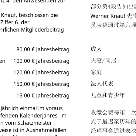
atz 4. den Anwesenden zur
部分第4段告知出
 Knauf, beschlossen die
Werner Knauf
先
iffer 6. der
员表决通过第六
hrlichen Mitgliederbeitrag
80,00 € Jahresbeitrag
成人
ten
100,00 € Jahresbeitrag
夫妻/同居
120,00 € Jahresbeitrag
家庭
150,00 € Jahresbeitrag
法人代表
15,00 € Jahresbeitrag
儿童和青少年
ährlich einmal im voraus,
收缴会费每年一
aufenden Kalenderjahres, im
式于最迟至历年的
en vom Schatzmeister
eise ist in Ausnahmefällen
经理事会通过表