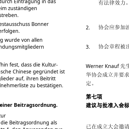
 durch Eintragung in das
有法律效力
beim zuständigen
streben.
Festausschuss Bonner
2.
协会应参加
erfolgen.
ng wurde von allen
dungsmitgliedern
3.
协会章程被
in fest, dass die Kultur-
Werner Knauf
先
nsche Chinese gegründet ist
华协会成立并要
eder auf, ihren Beitritt
定。
lnehmerliste zu bestätigen.
第七项
einer Beitragsordnung.
建议与批准入会
zur
ie Beitragsordnung als
已在成立大会邀