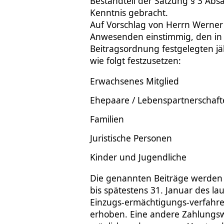
Bestandteil der Satzung § 3 Abs
Kenntnis gebracht.
Auf Vorschlag von Herrn Werner
Anwesenden einstimmig, den in Z
Beitragsordnung festgelegten jä
wie folgt festzusetzen:
Erwachsenes Mitglied
Ehepaare / Lebenspartnerschaf
Familien
Juristische Personen
Kinder und Jugendliche
Die genannten Beiträge werden j
bis spätestens 31. Januar des l
Einzugs-ermächtigungs-verfahr
erhoben. Eine andere Zahlungsw