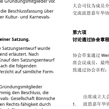
die Gründungsmitglieder vor.
大会司仪为成员
 die Beschlussfassung über
交流波恩嘉年华
er Kultur- und Karnevals-
第六项
einer Satzung.
讨论通过协会章
e Satzungsentwurf wurde
nd erläutert. Nach
Wer
协会草案通过
 Knauf den Satzungsentwurf
席会议成员，最
ach die folgenden
致通过协会章程
erzicht auf sämtliche Form-
Gründungsmitglieder
immig den Beschluss, die
出席成立大
vals- Gesellschaft Bönnsche
en Rechts-fähigkeit durch
1.
波恩嘉年华