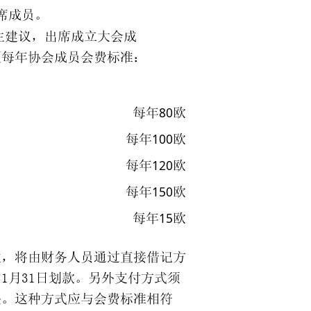
席成员。
生建议，出席成立大会成
项每年协会成员会费标准：
80
每年
欧
100
每年
欧
120
每年
欧
150
每年
欧
15
每年
欧
次，将由财务人员通过直接借记方
1月31日划款。另外支付方式须
决。这种方式应与会费标准相符