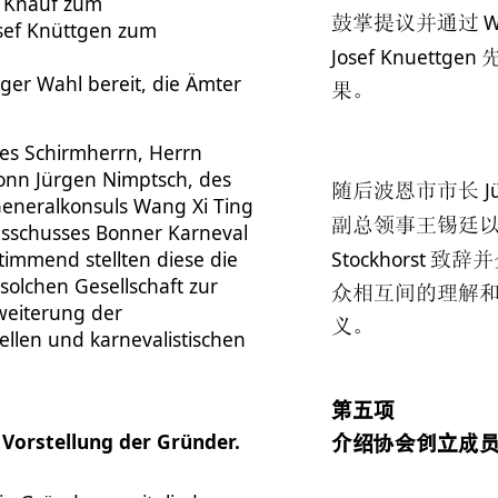
 Knauf zum
W
鼓掌提议并通过
sef Knüttgen zum
Josef Knuettgen
iger Wahl bereit, die Ämter
果。
des Schirmherrn, Herrn
onn Jürgen Nimptsch, des
J
随后波恩市市长
Generalkonsuls Wang Xi Ting
副总领事王锡廷
usschusses Bonner Karneval
stimmend stellten diese die
Stockhorst
致辞并
olchen Gesellschaft zur
众相互间的理解
weiterung der
义。
llen und karnevalistischen
第五项
Vorstellung der Gründer.
介绍协会创立成