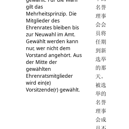
gilt das
名誉
Mehrheitsprinzip. Die
理事
Mitglieder des
会会
Ehrenrates bleiben bis
员将
zur Neuwahl im Amt.
Gewählt werden kann
任期
nur, wer nicht dem
到新
Vorstand angehört. Aus
选举
der Mitte der
的那
gewählten
Ehrenratsmitglieder
天。
wird ein(e)
被选
Vorsitzende(r) gewählt.
举的
名誉
理事
会成
员不