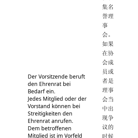
集名
誉理
事
会。
如果
在协
会成
员或
Der Vorsitzende beruft
者是
den Ehrenrat bei
理事
Bedarf ein.
Jedes Mitglied oder der
会当
Vorstand können bei
中出
Streitigkeiten den
现争
Ehrenrat anrufen.
议的
Dem betroffenen
Mitglied ist im Vorfeld
时候