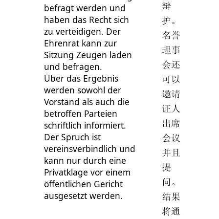
辩
befragt werden und
haben das Recht sich
护。
zu verteidigen. Der
名誉
Ehrenrat kann zur
理事
Sitzung Zeugen laden
会还
und befragen.
Über das Ergebnis
可以
werden sowohl der
邀请
Vorstand als auch die
证人
betroffen Parteien
出席
schriftlich informiert.
Der Spruch ist
会议
vereinsverbindlich und
并且
kann nur durch eine
提
Privatklage vor einem
问。
öffentlichen Gericht
ausgesetzt werden.
结果
将通