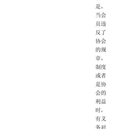
是，
当会
员违
反了
协会
的规
章，
制度
或者
是协
会的
利益
时，
有义
务对