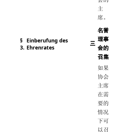
主
席。
名誉
理事
§
Einberufung des
三
3.
Ehrenrates
会的
召集
如果
协会
主席
在需
要的
情况
下可
以召