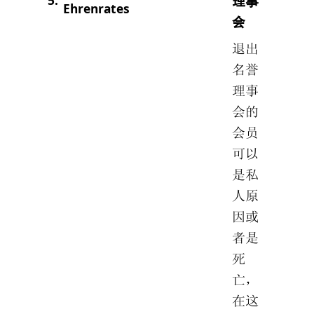
5.
理事
Ehrenrates
会
退出
名誉
理事
会的
会员
可以
是私
人原
因或
者是
死
亡，
在这