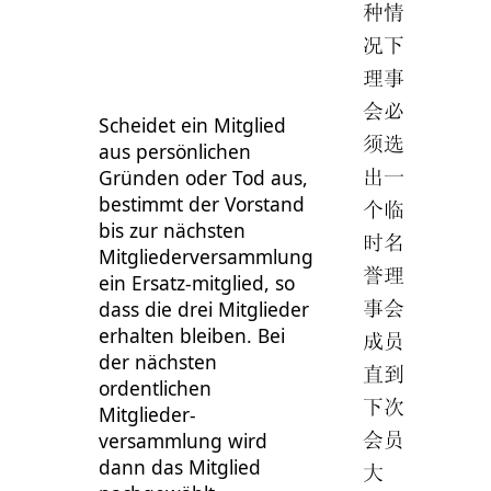
种情
况下
理事
会必
Scheidet ein Mitglied
须选
aus persönlichen
Gründen oder Tod aus,
出一
bestimmt der Vorstand
个临
bis zur nächsten
时名
Mitgliederversammlung
誉理
ein Ersatz-mitglied, so
dass die drei Mitglieder
事会
erhalten bleiben. Bei
成员
der nächsten
直到
ordentlichen
下次
Mitglieder-
versammlung wird
会员
dann das Mitglied
大