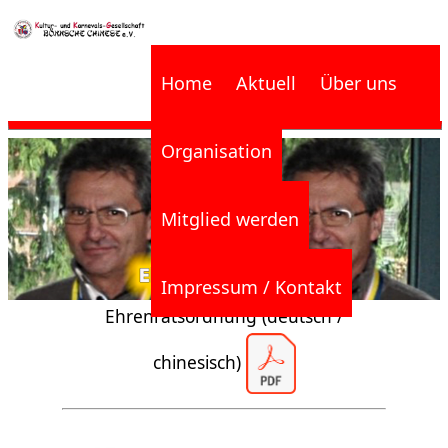
Home
Aktuell
Über uns
Organisation
Mitglied werden
Impressum / Kontakt
Ehrenratsordnung (deutsch /
chinesisch)