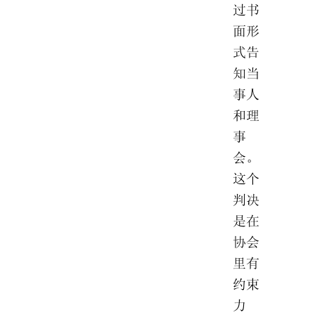
过书
面形
式告
知当
事人
和理
事
会。
这个
判决
是在
协会
里有
约束
力