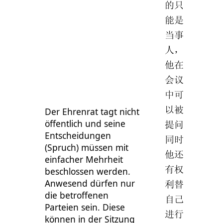
的只
能是
当事
人，
他在
会议
中可
以被
Der Ehrenrat tagt nicht
öffentlich und seine
提问
Entscheidungen
同时
(Spruch) müssen mit
他还
einfacher Mehrheit
有权
beschlossen werden.
Anwesend dürfen nur
利替
die betroffenen
自己
Parteien sein. Diese
进行
können in der Sitzung