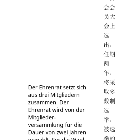
会会
员大
会上
选
出，
任期
两
年，
将采
Der Ehrenrat setzt sich
取多
aus drei Mitgliedern
数制
zusammen. Der
Ehrenrat wird von der
选
Mitglieder-
举，
versammlung für die
被选
Dauer von zwei Jahren
举的
gewählt. Für die Wahl