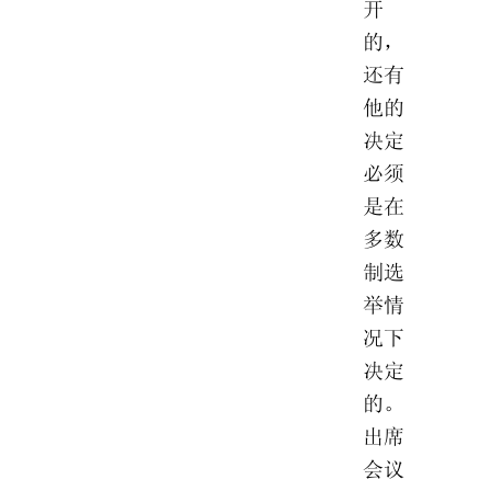
开
的，
还有
他的
决定
必须
是在
多数
制选
举情
况下
决定
的。
出席
会议