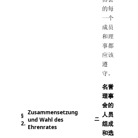
的每
一个
成员
和理
事都
应该
遵
守。
名誉
理事
会的
Zusammensetzung
人员
§
und Wahl des
ニ
2.
组成
Ehrenrates
和选