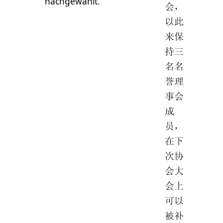
nachgewählt.
会，
以此
来保
持三
名名
誉理
事会
成
员，
在下
次协
会大
会上
可以
被补