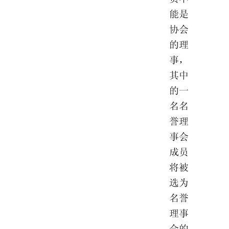
能是
协会
的理
事，
其中
的一
名名
誉理
事会
成员
将被
选为
名誉
理事
会的