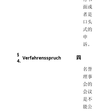
面或
者是
口头
式的
申
诉。
§
Verfahrensspruch
四
4.
名誉
理事
会的
会议
是不
能公