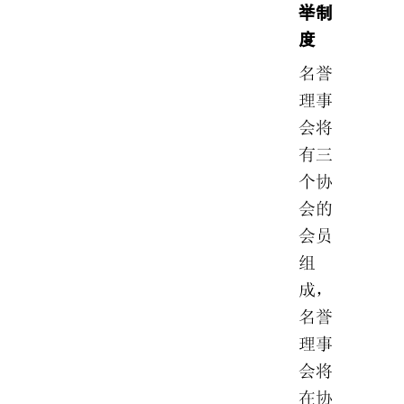
举制
度
名誉
理事
会将
有三
个协
会的
会员
组
成，
名誉
理事
会将
在协