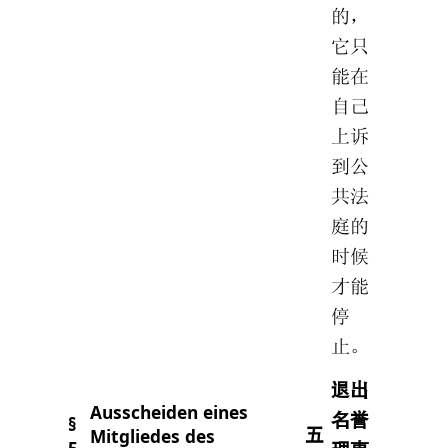
的，
它只
能在
自己
上诉
到公
共法
庭的
时候
才能
停
止。
退出
Ausscheiden eines
名誉
§
Mitgliedes des
五