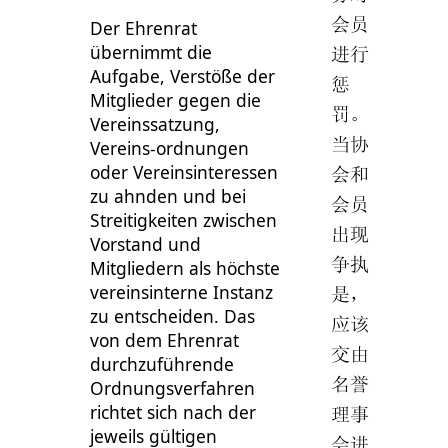
会员
Der Ehrenrat
übernimmt die
进行
Aufgabe, Verstöße der
惩
Mitglieder gegen die
罚。
Vereinssatzung,
当协
Vereins-ordnungen
oder Vereinsinteressen
会和
zu ahnden und bei
会员
Streitigkeiten zwischen
出现
Vorstand und
争执
Mitgliedern als höchste
vereinsinterne Instanz
是，
zu entscheiden. Das
应该
von dem Ehrenrat
交由
durchzuführende
名誉
Ordnungsverfahren
richtet sich nach der
理事
jeweils gültigen
会进